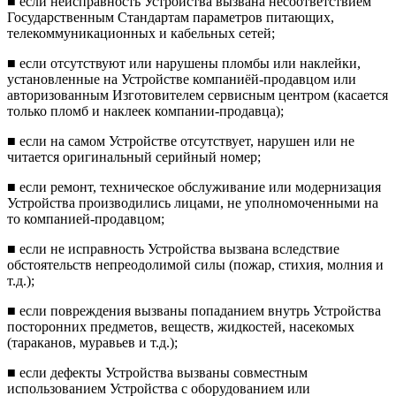
■
если неисправность Устройства вызвана несоответствием
Государственным Стандартам параметров питающих,
телекоммуникационных и кабельных сете
й;
■
если отсутствуют или нарушены пломбы или наклейки,
установленные на Устройстве компаниёй-продавцом или
авторизованным Изготовителем сервисным центром (касается
только пломб и наклеек компании-продавца);
■
если на самом Устройстве отсутствует, нарушен
или не
читается оригинальный серийный номер;
■
если ремонт, техническое обслуживание или модернизация
Устройства производились лицами, не уполномоченными на
то компанией-продавцом;
■
если не исправность Устройства вызвана вследствие
обстоятельств непреодолимой силы (пожар, стихия, молния и
т.д.);
■
если повреждения вызваны попаданием внутрь Устройства
посторонних предметов, веществ, жидкостей, насекомых
(тараканов, муравьев и т.д.);
■
если дефекты Устройства вызваны совместным
использованием Устройства с оборудованием или