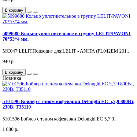
В корзину
5099680 Кольцо уплотнительное в группу LELIT/PAVONI
70*53*4 мм.
MC047 LELITПодходит для:LELIT - ANITA (PL042EM 201..
940 р.
В корзину
Новинка
5101596 Бойлер с тэном кофеварки Delonghi EC 5,7,9 800Вт,
230В, T35110
5101596 Бойлер с тэном кофеварки Delonghi EC 5,7,9..
1 880 р.