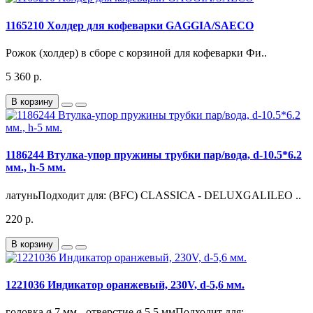
1165210 Холдер для кофеварки GAGGIA/SAECO
Рожок (холдер) в сборе с корзиной для кофеварки Фи..
5 360 р.
В корзину
1186244 Втулка-упор пружины трубки пар/вода, d-10.5*6.2
мм., h-5 мм.
латуньПодходит для: (BFC) CLASSICA - DELUXGALILEO ..
220 р.
В корзину
1221036 Индикатор оранжевый, 230V, d-5,6 мм.
головка ø 7 мм - отверстие ø 5,5 ммПодходит для: ..