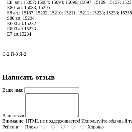
E8 art.: 15057; 15084; 15094; 15096; 15097; 15109; 15157; 15235
E80 art. 15083; 15295
S8 art.: 15187; 15202; 15210; 15211; 15212; 15228; 15238; 15358
S80 art. 15204
E600 art.15232
E800 art.15233
E7 art.15234
С-2 П-3 Я-2
Написать отзыв
Ваше имя:
Ваш отзыв
Внимание:
HTML не поддерживается! Используйте обычный те
Рейтинг
Плохо
Хорошо