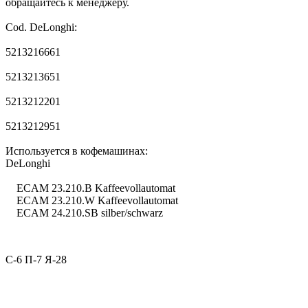
обращайтесь к менеджеру.
Cod. DeLonghi:
5213216661
5213213651
5213212201
5213212951
Используется в кофемашинах:
DeLonghi
ECAM 23.210.B Kaffeevollautomat
ECAM 23.210.W Kaffeevollautomat
ECAM 24.210.SB silber/schwarz
С-6 П-7 Я-28