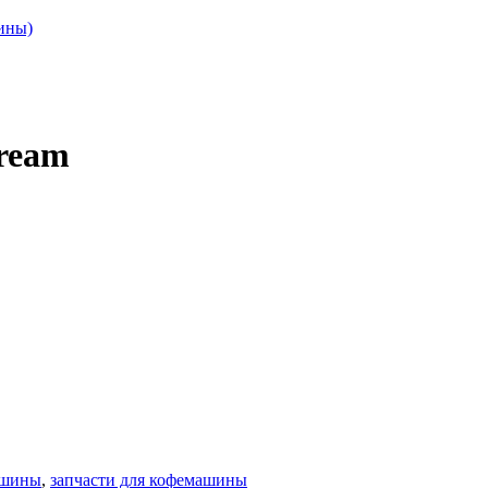
шины)
Dream
ашины
,
запчасти для кофемашины