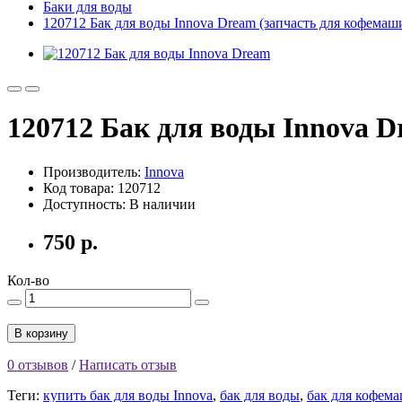
Баки для воды
120712 Бак для воды Innova Dream (запчасть для кофема
120712 Бак для воды Innova 
Производитель:
Innova
Код товара: 120712
Доступность: В наличии
750 р.
Кол-во
В корзину
0 отзывов
/
Написать отзыв
Теги:
купить бак для воды Innova
,
бак для воды
,
бак для кофем