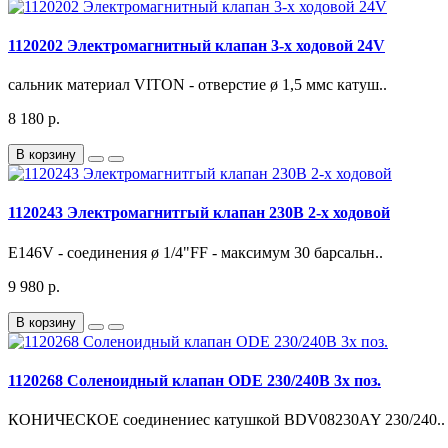
1120202 Электромагнитный клапан 3-х ходовой 24V
сальник материал VITON - отверстие ø 1,5 ммс катуш..
8 180 р.
В корзину
1120243 Электромагнитгый клапан 230В 2-х ходовой
E146V - соединения ø 1/4"FF - максимум 30 барсальн..
9 980 р.
В корзину
1120268 Соленоидный клапан ODE 230/240В 3х поз.
КОНИЧЕСКОЕ соединениес катушкой BDV08230AY 230/240..